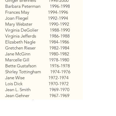
Ginger Brenneis
1998-2000
Barbara Peterman
1996-1998
Frances May
1994-1996
Joan Fliegel
1992-1994
Mary Webster
1990-1992
Virginia DeGolier
1988-1990
Virginia Jefferds
1986-1988
Elizabeth Nagle
1984-1986
Gretchen Rieser
1982-1984
Jane McGinn
1980-1982
Marcelle Gill
1978-1980
Bette Gustafson
1976-1978
Shirley Tottingham
1974-1976
Jane Wise
1972-1974
Lois Dick
1970-1972
Jean L. Smith
1969-1970
Jean Gehner
1967-1969
Marion Crownhart
1965-1967
Mary Winslow
1963-1965
Sarah Longenecker
1961-1963